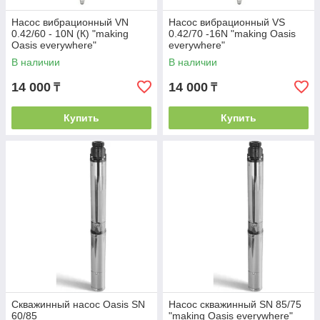
Насос вибрационный VN
Насос вибрационный VS
0.42/60 - 10N (К) "making
0.42/70 -16N "making Оasis
Оasis everywhere"
everywhere"
В наличии
В наличии
14 000
14 000
₸
₸
Купить
Купить
Скважинный насос Оasis SN
Насос скважинный SN 85/75
60/85
"making Оasis everywhere"