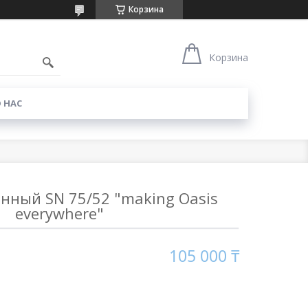
Корзина
Корзина
 НАС
нный SN 75/52 "making Оasis
everywhere"
105 000 ₸