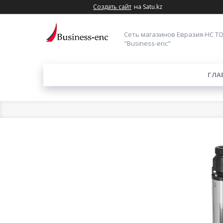
Создать сайт
на Satu.kz
Сеть магазинов Евразия-НС Т
"Business-enc"
ГЛА