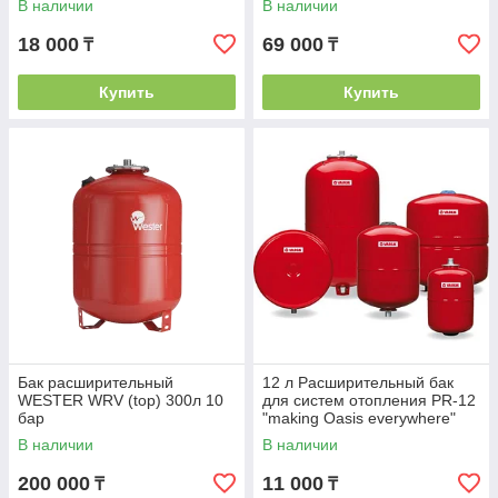
В наличии
В наличии
18 000
69 000
₸
₸
Купить
Купить
Бак расширительный
12 л Расширительный бак
WESTER WRV (top) 300л 10
для систем отопления PR-12
бар
"making Оasis everywhere"
В наличии
В наличии
200 000
11 000
₸
₸