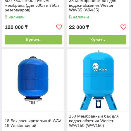
500-750л-1000 I-EPDM
35 Мембранный бак для
мембрана (для 500л и 750л
водоснабжения Wester
резервуаров)
WAV35 (WAV35)
В наличии
В наличии
120 000
22 000
₸
₸
Купить
Купить
150 Мембранный бак для
18 Бак расширительный WAV
водоснабжения Wester
18 Wester синий
WAV150 (WAV150)