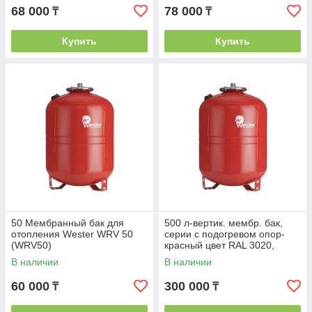
68 000
78 000
₸
₸
Купить
Купить
50 Мембранный бак для
500 л-вертик. мембр. бак,
отопления Wester WRV 50
серии с подогревом опор-
(WRV50)
красный цвет RAL 3020,
толщина 2,0 мм, 500 л
В наличии
В наличии
мембр
60 000
300 000
₸
₸