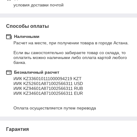
условия доставки почтой
Способы оплаты
Наличными
Расчет на месте, при получении товара в городе Астана. 

Если вы самостоятельно забираете товар со склада, то 
оплатить можно наличными либо оплата картой любого 
банка.
Безналичный расчет
ИИК KZ336010111000094219 KZT

ИИК KZ52601А871002566311 USD

ИИК KZ94601A871002566311 RUB

ИИК KZ34601A871002566311 EUR

Оплата осуществляется путем перевода
Гарантия