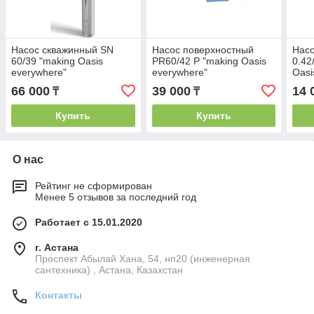
Насос скважинный SN
Насос поверхностный
Нас
60/39 "making Оasis
PR60/42 Р "making Oasis
0.42
everywhere"
everywhere"
Оasi
66 000
39 000
14 
₸
₸
Купить
Купить
О нас
Рейтинг не сформирован
Менее 5 отзывов за последний год
Работает с 15.01.2020
г. Астана
Проспект Абылай Хана, 54, нп20 (инженерная
сантехника) , Астана, Казахстан
Контакты