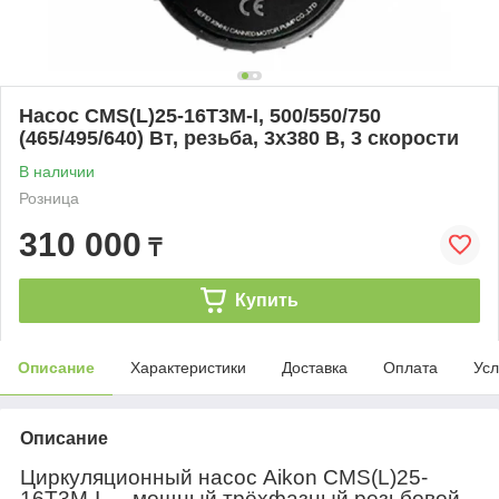
Насос CMS(L)25-16T3M-I, 500/550/750
(465/495/640) Вт, резьба, 3х380 В, 3 скорости
В наличии
Розница
310 000
₸
Купить
Описание
Характеристики
Доставка
Оплата
Усл
Описание
Циркуляционный насос Aikon CMS(L)25-
16T3M-I — мощный трёхфазный резьбовой