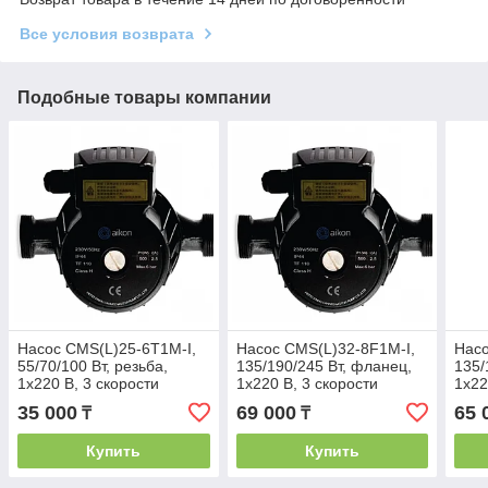
Все условия возврата
Подобные товары компании
Насос CMS(L)25-6T1M-I,
Насос CMS(L)32-8F1M-I,
Насо
55/70/100 Вт, резьба,
135/190/245 Вт, фланец,
135/
1х220 В, 3 скорости
1х220 В, 3 скорости
1х22
35 000
69 000
65 
₸
₸
Купить
Купить