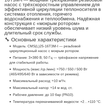
насос с трёхскоростным управлением для
эффективной циркуляции теплоносителя в
системах отопления, горячего
водоснабжения и теплообмена. Надёжная
конструкция с «мокрым ротором»
обеспечивает низкий уровень шума и
длительный срок службы.
🔧 Основные характеристики
Модель: CMS(L)25-16T3M-I — резьбовой
циркуляционный насос с мокрым ротором.
Питание:
3×380 В, 50 Гц — трёхфазное напряжение
для стабильной работы.
Мощность (макс./ср./мин):
≈750 / 550 / 500 Вт
(465/495/640 Вт в зависимости от режима).
Максимальный расход:
≈10 м³/ч.
Максимальный напор:
≈14 м вод. ст..
Рабочее давление:
до 10 бар (PN10).
Температура перекачиваемой жидкости:
+2…+110 °C.