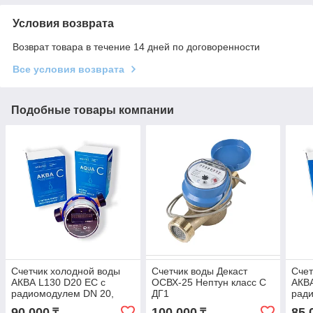
Условия возврата
Возврат товара в течение 14 дней по договоренности
Все условия возврата
Подобные товары компании
Счетчик холодной воды
Счетчик воды Декаст
Счет
АКВА L130 D20 ЕС с
ОСВХ-25 Нептун класс С
АКВА
радиомодулем DN 20,
ДГ1
рад
класс точности С
клас
90 000
100 000
85 
₸
₸