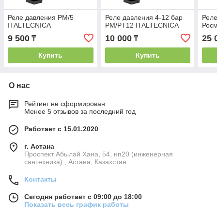
Реле давления PM/5
Реле давления 4-12 бар
Реле
ITALTECNICA
PM/PT12 ITALTECNICA
Рос
9 500
10 000
25 
₸
₸
Купить
Купить
О нас
Рейтинг не сформирован
Менее 5 отзывов за последний год
Работает с 15.01.2020
г. Астана
Проспект Абылай Хана, 54, нп20 (инженерная
сантехника) , Астана, Казахстан
Контакты
Сегодня работает с 09:00 до 18:00
Показать весь график работы