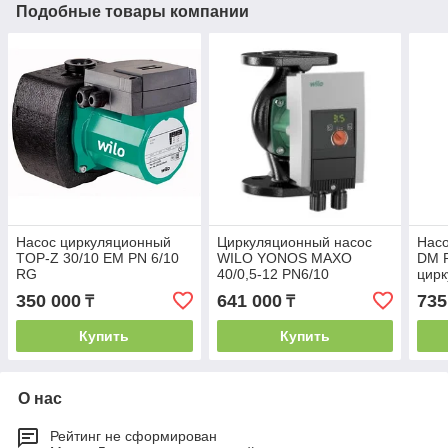
Подобные товары компании
Насос циркуляционный
Циркуляционный насос
Насо
TOP-Z 30/10 ЕM PN 6/10
WILO YONOS MAXO
DM 
RG
40/0,5-12 PN6/10
цир
350 000
641 000
735
₸
₸
Купить
Купить
О нас
Рейтинг не сформирован