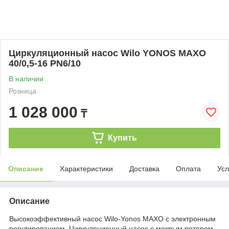
Циркуляционный насос Wilo YONOS MAXO
40/0,5-16 PN6/10
В наличии
Розница
1 028 000
₸
Купить
Описание
Характеристики
Доставка
Оплата
Усл
Описание
Высокоэффективный насос Wilo-Yonos MAXO с электронным
регулированием, Циркуляционный насос с мокрым ротором,