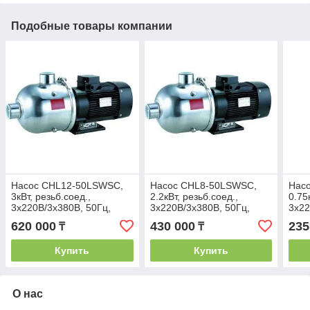
Подобные товары компании
Насос CHL12-50LSWSC,
Насос CHL8-50LSWSC,
Нас
3кВт, резьб.соед.,
2.2кВт, резьб.соед.,
0.75
3х220В/3х380В, 50Гц,
3х220В/3х380В, 50Гц,
3х22
нерж, 70 С
нерж, 70 С
нерж
620 000
430 000
235
₸
₸
Купить
Купить
О нас