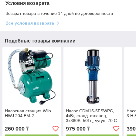
Условия возврата
Возврат товара в течение 14 дней по договоренности
Все условия возврата
Подобные товары компании
Насосная станция Wilo
Насос CDM15-5FSWPC,
Насо
HWJ 204 EM-2
4кВт, станд. фланец,
3 H 
3х380В, 50Гц, чугун, 70 С
260 000
975 000
390
₸
₸